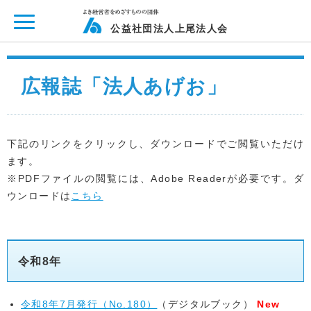
ページ内を移動するためのリンクです。
メインコンテンツへ移動
公益社団法人上尾法人会
広報誌「法人あげお」
下記のリンクをクリックし、ダウンロードでご閲覧いただけ
ます。
※PDFファイルの閲覧には、Adobe Readerが必要です。ダ
ウンロードは
こちら
令和8年
令和8年7月発行（No.180）
（デジタルブック）
New