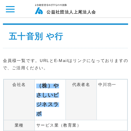
ページ内を移動するためのリンクです。
メインコンテンツへ移動
公益社団法人上尾法人会
五十音別 や行
会員様一覧です。URLとE-Mailはリンクになっておりますの
で、ご活用ください。
会社名
代表者名
中川功一
（株）や
さしいビ
ジネスラ
ボ
業種
サービス業（教育業）