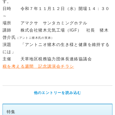
す。
日時 令和７年１１月１２日（水）開場１４：３０
～
場所 アマクサ サンタカミングホテル
講師 株式会社猪木元気工場（IGF）
社長 猪木
啓介氏
（アントニ猪木氏の実弟）
演題 「アントニオ猪木の生き様と健康を維持する
には」
主催 天草地区税務協力団体長連絡協議会
税を考える週間 記念講演会チラシ
他のエントリーを読み込む
特集