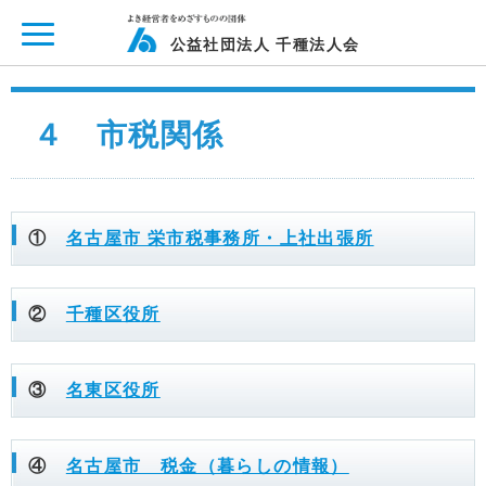
ページ内を移動するためのリンクです。
メインコンテンツへ移動
公益社団法人 千種法人会
４ 市税関係
①
名古屋市 栄市税事務所・上社出張所
②
千種区役所
③
名東区役所
④
名古屋市 税金（暮らしの情報）