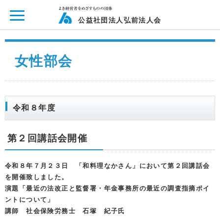
ページ内を移動するためのリンクです。
メインコンテンツへ移動
公益社団法人弘前法人会
女性部会
令和８年度
第２回講話会開催
令和８年７月２３日 「和料理なかさん」において第２回講話会
を開催致しました。
演題「最近の法改正と監督署・年金事務所の最近の調査指摘ポイ
ントについて」
講師 社会保険労務士 石塚 紀子氏