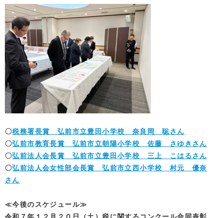
〇
税務署長賞 弘前市立豊田小学校 奈良岡 聡さん
〇
弘前市教育長賞 弘前市立朝陽小学校 佐藤 さゆきさん
〇
弘前法人会長賞 弘前市立豊田小学校 三上 こはるさん
〇
弘前法人会女性部会長賞 弘前市立西小学校 村元 優奈
さん
≪今後のスケジュール≫
令和７年１２月２０日（土）税に関するコンクール合同表彰