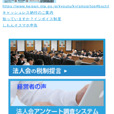
https://www.keisan.nta.go.jp/kyoutu/ky/smsp/top#bsctrl
キャッシュレス納付のご案内
知っていますか？インボイス制度
しもんそスマホ申告