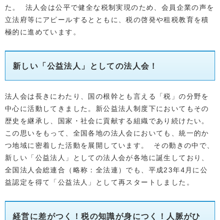
た。 法人会は公平で健全な税制実現のため、会員企業の声を
立法府等にアピールするとともに、税の啓発や租税教育を積
極的に進めています。
新しい「公益法人」としての法人会！
法人会は長きにわたり、国の根幹とも言える「税」の分野を
中心に活動してきました。新公益法人制度下においてもその
歴史を継承し、国家・社会に貢献する組織であり続けたい。
この思いをもって、全国各地の法人会においても、統一的か
つ地域に密着した活動を展開しています。 その動きの中で、
新しい「公益法人」としての法人会が各地に誕生しており、
全国法人会総連合（略称：全法連）でも、平成23年4月に公
益認定を得て「公益法人」として再スタートしました。
経営に差がつく！税の知識が身につく！人脈がひ