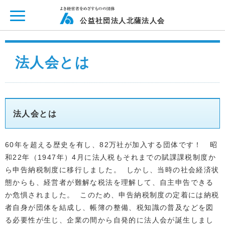
ページ内を移動するためのリンクです。
メインコンテンツへ移動
公益社団法人北薩法人会
法人会とは
法人会とは
60年を超える歴史を有し、82万社が加入する団体です！ 昭
和22年（1947年）4月に法人税もそれまでの賦課課税制度か
ら申告納税制度に移行しました。 しかし、当時の社会経済状
態からも、経営者が難解な税法を理解して、自主申告できる
か危惧されました。 このため、申告納税制度の定着には納税
者自身が団体を結成し、帳簿の整備、税知識の普及などを図
る必要性が生じ、企業の間から自発的に法人会が誕生しまし