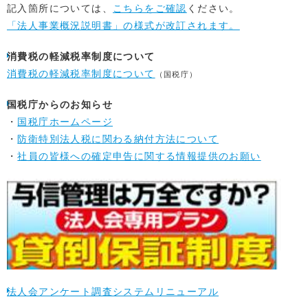
記入箇所については、
こちらをご確認
ください。
「法人事業概況説明書」の様式が改訂されます。
消費税の軽減税率制度について
消費税の軽減税率制度について
（国税庁）
国税庁からのお知らせ
・
国税庁ホームページ
・
防衛特別法人税に関わる納付方法について
・
社員の皆様への確定申告に関する情報提供のお願い
法人会アンケート調査システムリニューアル