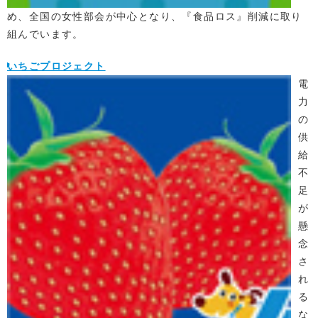
め、全国の女性部会が中心となり、『食品ロス』削減に取り
組んでいます。
いちごプロジェクト
電
力
の
供
給
不
足
が
懸
念
さ
れ
る
な