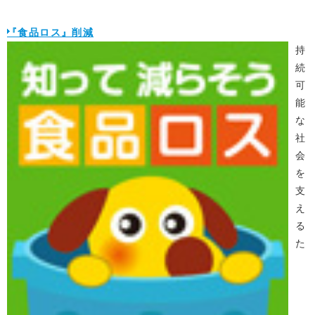
『食品ロス』削減
持
続
可
能
な
社
会
を
支
え
る
た