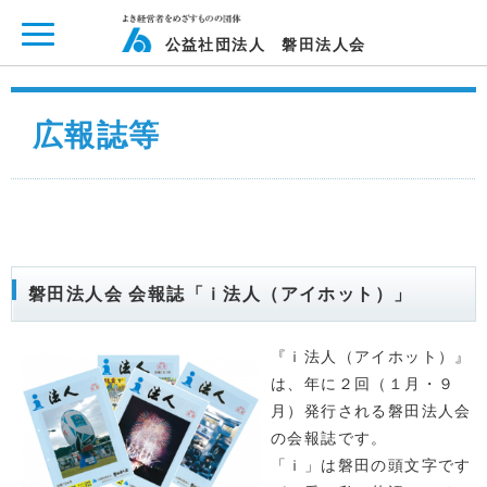
ページ内を移動するためのリンクです。
メインコンテンツへ移動
公益社団法人 磐田法人会
広報誌等
磐田法人会 会報誌「ｉ法人（アイホット）」
『ｉ法人（アイホット）』
は、年に２回（１月・９
月）発行される磐田法人会
の会報誌です。
「ｉ」は磐田の頭文字です