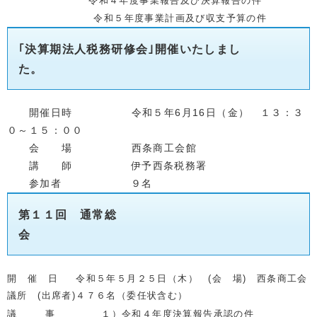
令和４年度事業報告及び決算報告の件
令和５年度事業計画及び収支予算の件
｢決算期法人税務研修会｣開催いたしまし
た。
開催日時 令和５年6月16日（金） １３：３
０～１５：００
会 場 西条商工会館
講 師 伊予西条税務署
参加者 ９名
第１１
回 通常総
会
開 催 日 令和５
年５月２５
日（木） (会 場) 西条商工会
議所 (出席者)４７６名（委任状含む）
議 事 １）令和４年度決算報告承認の件