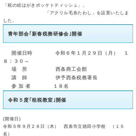
「税の絵はがきポッケトティッシュ」、
「アクリル毛糸たわし」を設置いたしま
した。
青年部会｢新春税務研修会｣開催
開催日時 令和６
年１月２９日（月） １
８：３０～
場 所
西条商工会館
講 師 伊予西条税務署長
参 加 者 １８名
令和５
度｢租税教室｣開催
(開催日)
令和５年９
月２６日（木） 西条市立徳田小学校 （１５
名）