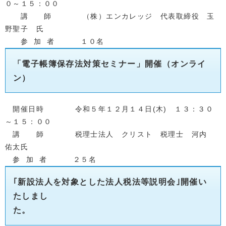
０～１５：００
講 師 （株）エンカレッジ 代表取締役 玉
野聖子 氏
参 加 者 １０名
「電子帳簿保存法対策セミナー」開催
（オンライ
ン）
開催日時 令和５年１２月１４日(木) １３：３０
～１５：００
講 師 税理士法人 クリスト 税理士 河内
佑太氏
参 加 者 ２５名
｢新設法人を対象とした法人税法等説明会｣開催い
たしまし
た。