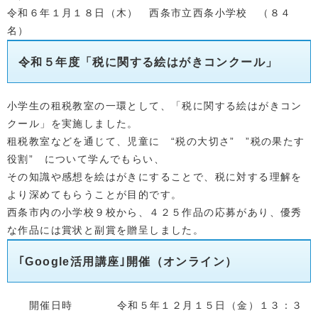
令和６年１月１８日（木） 西条市立西条小学校 （８４
名）
令和５
年度「税に関する絵はがきコンクール」
小学生の租税教室の一環として、「税に関する絵はがきコン
クール」を実施しました。
租税教室などを通じて、児童に “税の大切さ” ”税の果たす
役割” について学んでもらい、
その知識や感想を絵はがきにすることで、税に対する理解を
より深めてもらうことが目的です。
西条市内の小学校９
校から、４２５
作品の応募があり、優秀
な作品には賞状と副賞を贈呈しました。
｢Google活用講座｣開催（オンライン）
開催日時 令和５年１２月１５日（金）１３：３