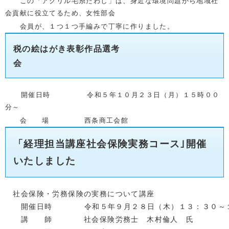
この「アクリル毛糸たわし」は、身近な環境
問題から地域社
会貢献に役立てるため、女性部会
会員が、１つ１つ手編みで丁寧に
作りました。
税の絵はがき表彰作品選考
会
開催日時 令和５年１０月２３日（月）１５時００
分～
会 場 西条商工会館
「経理担当講座社会保険実務コース｣開催
いたしました
　社会保険・労務保険の実務について講座
　　開催日時　　　   令和５年９月２８日（木）１３：３０
講 師 社会保険労務士 木村倫人 氏