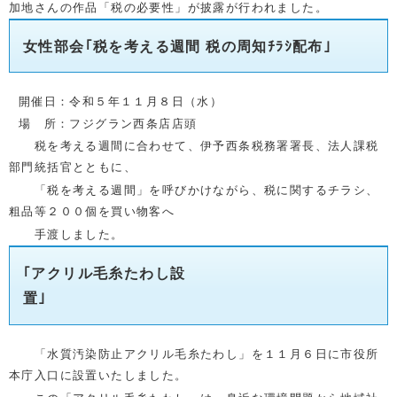
加地さんの作品「税の必要性」が披露が行われました。
女性部会｢税を考える週間 税の周知ﾁﾗｼ配布
｣
開催日：令和５年１１月８日（水）
場 所：フジグラン西条店店頭
税を考える週間に合わせて、伊予西条税務署署長、法人課税
部門統括官とともに、
「税を考える週間」を呼びかけながら、税に関するチラシ、
粗品等２００個を買い物客へ
手渡しました。
｢アクリル毛糸たわし設
置｣
「水質汚染防止アクリル毛糸たわし」を１１月６日に
市役所
本庁入口に設置いたしました。