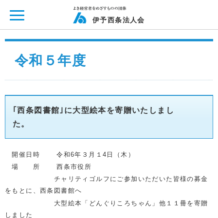
ページ内を移動するためのリンクです。
メインコンテンツへ移動
伊予西条法人会
令和５年度
｢西条図書館｣に大型絵本を寄贈いたしまし
た。
開催日時 令和6
年３月１4
日（木）
場 所 西条市役所
チャリティゴルフにご参加いただいた皆様の募金
をもとに、西条図書館へ
大型絵本「どんぐりころちゃん」他１１冊を寄贈
しました