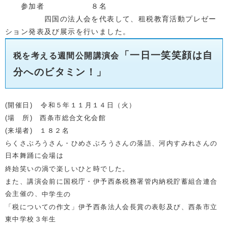
参加者 ８名
四国の法人会を代表して、租税教育活動プレゼー
ション発表及び展示を行いました。
「一日一笑笑顔は自
税を考える週間公開講演会
分へのビタミン
！」
(開催日) 令和５
年１１月１４日（火）
(場 所) 西条市総合文化会館
(来場者) １８２名
らくさぶろうさん・ひめさぶろうさんの落語、河内すみれさんの
日本舞踊に会場は
終始笑いの渦で楽しいひと時でした。
また、講演会前に国税庁・伊予西条税務署管内納税貯蓄組合連合
会主催の、
中学生の
「税についての作文」
伊予西条法人会長賞の表彰及び、西条市立
東中学校３年生