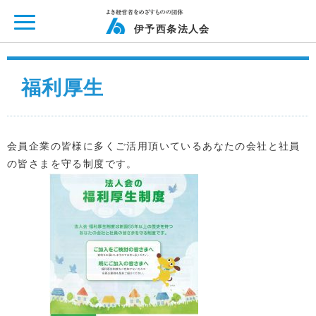
ページ内を移動するためのリンクです。
メインコンテンツへ移動
伊予西条法人会
福利厚生
会員企業の皆様に多くご活用頂いているあなたの会社と社員
の皆さまを守る制度です。