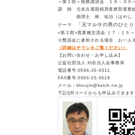
＜第１部＞税務講演会 １６：００
講 師 元名古屋国税局査察部査
税理士 林 祐治（はやし 
「元マルサの男のひとり
テーマ
<第２部>異業種交流会 １７：１５
※懇談会に参加される場合 お一人
（詳細はチラシをご覧ください）
【お問い合わせ・お申し込み】
公益社団法人 刈谷法人会事務局
電話番号:0566-25-0511
FAX番号:0566-25-0519
メール：khoujin@katch.ne.jp
下記
QRコードからも申込みできます