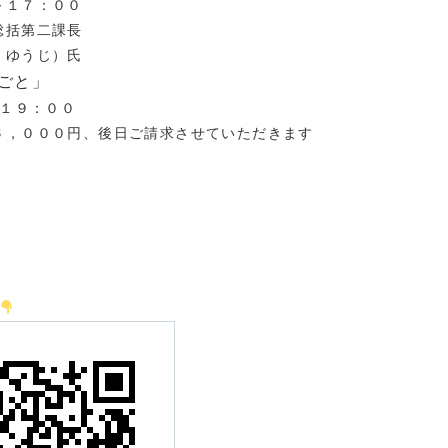
～１７：００
察総括第二課長
ゆうじ）氏
ごと
」
～１９：００
６，０００円、後日ご請求させていただきます