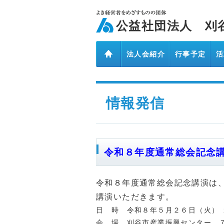
ページ内を移動するためのリンクです。
メインコンテンツへ移動
公益社団法人 刈
法人会紹介
行事予定
活
リンク
情報発信
令和８年度通常総会記念
令和８年度通常総会記念講演は、
講演いただきます。
日 時 令和８年５月２６日（火） 
会 場 刈谷市産業振興センター 