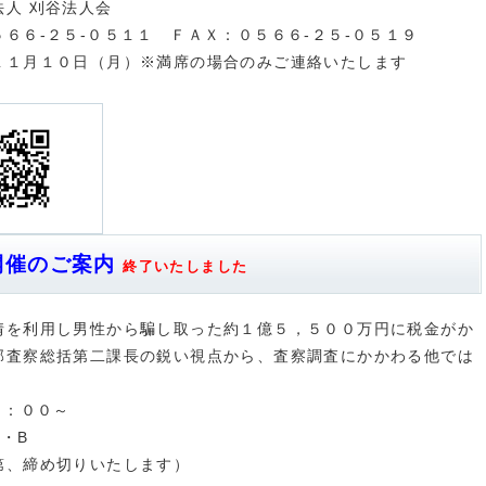
人 刈谷法人会
５１１ ＦＡＸ：０５６６-２５-０５１９
１０日（月）※満席の場合のみご連絡いたします
開催のご案内
終了いたしました
情を利用し男性から騙し取った約１億５，５００万円に税金がか
部査察総括第二課長の鋭い視点から、査察調査にかかわる他では
６：００～
・B
第、締め切りいたします）