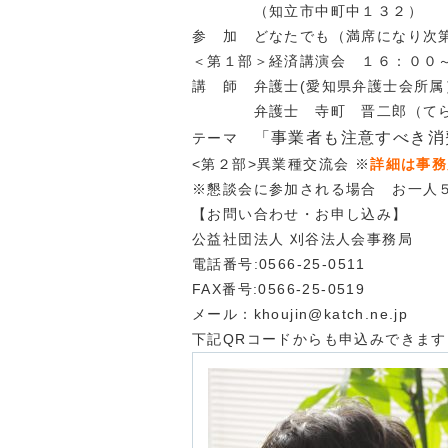
（知立市中町中１３２）
参 加 どなたでも（満席になり次
＜第１部＞経済講演会 １６：００
講 師 弁護士(愛知県弁護士会所
弁護士 寺町 晋二郎（てらま
「
事業者も注意すべき消
テーマ
<第２部>異業種交流会 ※
詳細は事務
※懇談会に参加される場合 お一人
【お問い合わせ・お申し込み】
公益社団法人 刈谷法人会事務局
電話番号:0566-25-0511
FAX番号:0566-25-0519
メール：khoujin@katch.ne.jp
下記
QRコードからも申込みできます