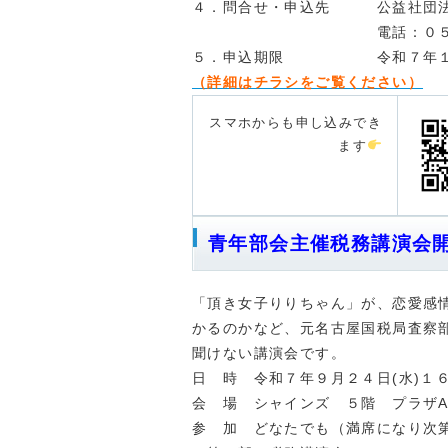
４．問合せ・申込先 公益社団法
電話：０５６６-２５-０
５．申込期限 令和７年１１月
（
詳
細はチラシをご覧ください）
スマホからも申し込みでき
ます
青年部会主催税務講演会
「頂き女子りりちゃん」が、恋愛感
かるのかなど、元名古屋国税局査察
聞けない講演会です。
日 時
令和７
年９月２４日(水)１
会 場 シャインズ ５階 プラザA
参 加 どなたでも（満席になり次