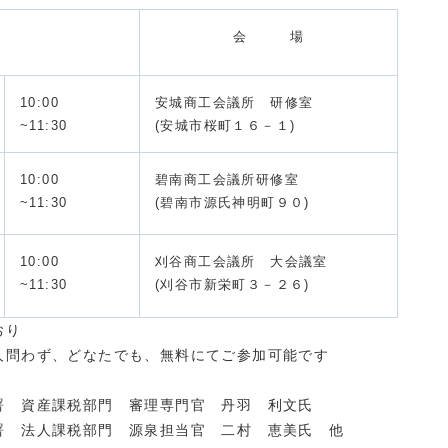
会 場
10:00
安城商工会議所 研修室
~11:30
(安城市桜町１６－１)
10:00
碧南商工会議所研修室
~11:30
(碧南市源氏神明町９０
)
10:00
刈谷商工会議所 大会議室
~11:30
(刈谷市新栄町３－２６)
おり
ず、どなたでも、無料にてご参加可能です
資産課税部門 審理専門官 丹羽 利文氏
門 源泉担当官 二村 恵美氏 他