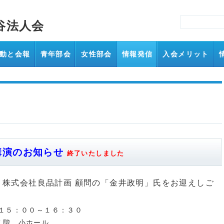
谷法人会
動と会報
青年部会
女性部会
情報発信
入会メリット
講演のお知らせ
終了いたしました
株式会社良品計画 顧問
の「
金井政明」氏をお迎えしご
１５：００～１６：３０
７階 小ホール