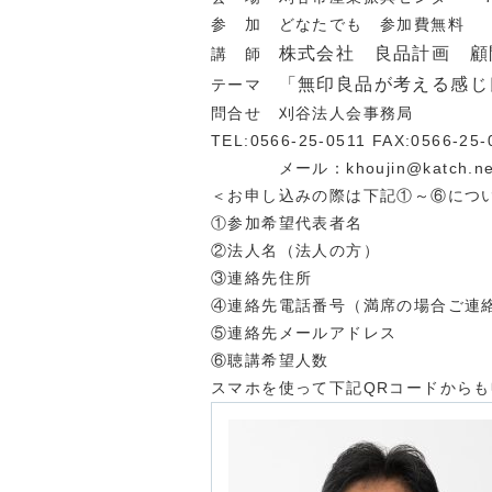
参 加 どなたでも 参加費無料
株式会社 良品計画 
講 師
「無印良品が考える感じ
テーマ
問合せ 刈谷法人会事務局
TEL:0566-25-0511 FAX:0566-25-
メール：khoujin@katch.ne.
＜お申し込みの際は下記①～⑥につ
①参加希望代表者名
②法人名（法人の方）
③連絡先住所
④連絡先電話番号（満席の場合ご連
⑤連絡先メールアドレス
⑥聴講希望人数
スマホを使って下記QRコードから