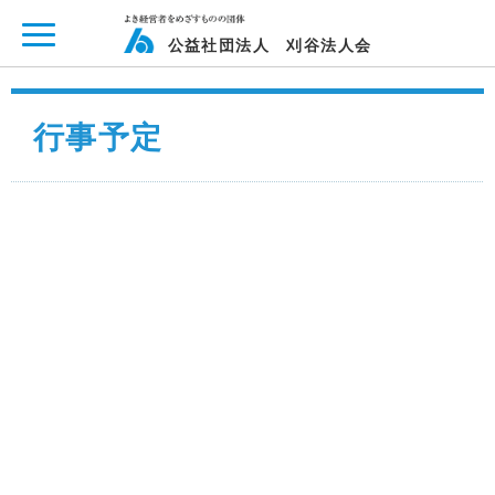
ページ内を移動するためのリンクです。
メインコンテンツへ移動
公益社団法人 刈谷法人会
行事予定