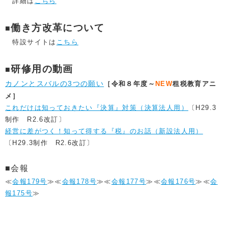
詳細は
こちら
働き方改革について
■
特設サイトは
こちら
研修用の動画
■
カノンとスバルの3つの願い
［令和８年度～
NEW
租税教育アニ
メ］
これだけは知っておきたい『決算』対策（決算法人用）
〔H29.3
制作 R2.6改訂〕
経営に差がつく！知って得する『税』のお話（新設法人用）
〔H29.3制作 R2.6改訂〕
■会報
≪
会報179号
≫≪
会報178号
≫≪
会報177号
≫≪
会報176号
≫≪
会
報175号
≫