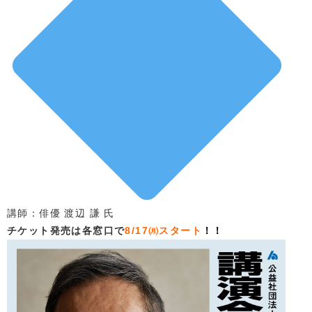
講師：俳優 渡辺 謙 氏
チケット発売は各窓口で
8/17㈪スタート
！！