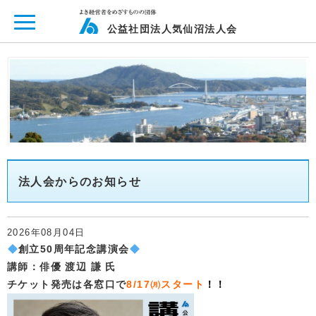
ページ内を移動するためのリンクです。
メインコンテンツへ移動
公益社団法人気仙沼法人会
法人会からのお知らせ
2026年08月04日
創立50周年記念講演会
講師：俳優 渡辺 謙 氏
チケット発売は各窓口で
8/17㈪スタート
！！