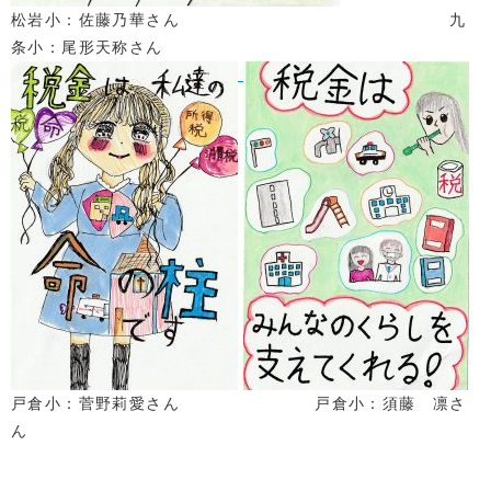
松岩小：佐藤乃華さん 九
条小：尾形天称さん
戸倉小：菅野莉愛さん 戸倉小：須藤 凛さ
ん