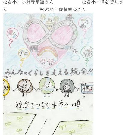
松岩小：小野寺華凛さん 松岩小：熊谷碧斗さ
ん 松岩小：佐藤愛奈さん