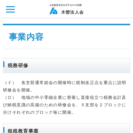
ページ内を移動するためのリンクです。
メインコンテンツへ移動
木曽法人会
事業内容
税務研修
（イ） 各支部通常総会の開催時に税制改正点を重点に説明
研修会を開催。
（ロ） 地域の中小零細企業に密着し直接役立つ税務会計及
び納税意識の高揚のための研修会を、５支部を２ブロックに
分けそれぞれのブロック毎に開催。
租税教育事業