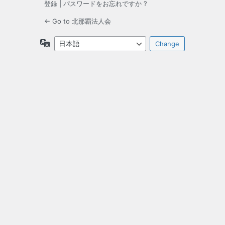
登録
|
パスワードをお忘れですか ?
← Go to 北那覇法人会
言
語