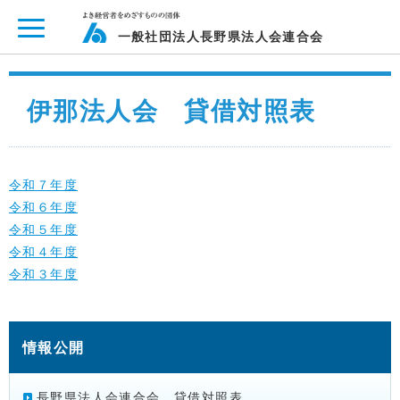
ページ内を移動するためのリンクです。
メインコンテンツへ移動
一般社団法人長野県法人会連合会
伊那法人会 貸借対照表
令和７年度
令和６年度
令和５年度
令和４年度
令和３年度
情報公開
長野県法人会連合会 貸借対照表