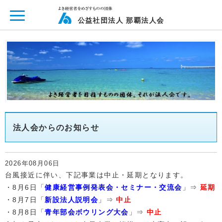
ページ内を移動するためのリンクです。
メインコンテンツへ移動
公益社団法人 那覇法人会
法人会からのお知らせ
2026年08月06日
台風接近に伴い、下記事業は中止・延期となります。
・8月6日「
健康経営事例発表会・セミナー・交流会
」⇒
延期
・8月7日「
新設法人説明会
」⇒
中止
・8月8日「
青年部会ボウリング大会
」⇒
中止