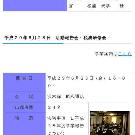
官 松浦 光恭 様
平成２９年６月２３日 活動報告会・税務研修会
事業案内は
こちら
開 催 日
平成２９年６月２３日（金）１６：０
０～
会 場
浜木綿 昭和通店
出席者数
２４名
議 題
決議事項 1.平成
２８年度事業報告
について