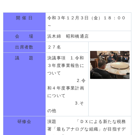
開 催 日
令和３年１２月３日（金）１８：００
～
会 場
浜木綿 昭和橋通店
出席者数
２７名
議 題
決議事項 1.令和
３年度事業報告に
ついて
2.令
和４年度事業計画
について
3.そ
の他
研修会
演題 「ＤＸによる新たな税務
署「最もアナログな組織」が目指すデ