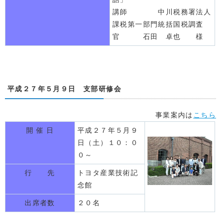
講師 中川税務署法人
課税第一部門統括国税調査
官 石田 卓也 様
平成２７年５月９日 支部研修会
事業案内は
こちら
開 催 日
平成２７年５月９
日（土）１０：０
０～
行 先
トヨタ産業技術記
念館
出席者数
２０名