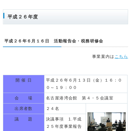
平成２６年度
平成２６年６月１６日 活動報告会・税務研修会
事業案内は
こちら
開 催 日
平成２６年６月１３日（金）１６：０
０～１９：００
会 場
名古屋港湾会館 第４・５会議室
出席者数
２４名
議 題
決議事項 1.平成
２５年度事業報告