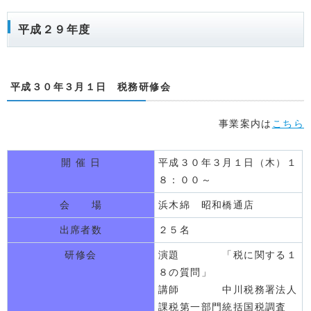
平成２９年度
平成３０年３月１日 税務研修会
事業案内は
こちら
開 催 日
平成３０年３月１日（木）１
８：００～
会 場
浜木綿 昭和橋通店
出席者数
２５名
研修会
演題 「税に関する１
８の質問」
講師 中川税務署法人
課税第一部門統括国税調査