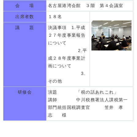
会 場
名古屋港湾会館 ３階 第４会議室
出席者数
１８名
議 題
決議事項 1.平成
２７年度事業報告
について
2.平
成２８年度事業計
画について
3.
その他
研修会
演題 「税の話あれこれ」
講師 中川税務署法人課税第一
部門統括国税調査官 笠井 孝
志 様