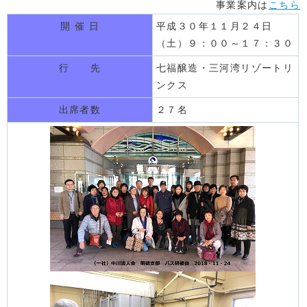
事業案内は
こちら
開 催 日
平成３０年１１月２４日
（土）９：００～１７：３０
行 先
七福醸造・三河湾リゾートリ
ンクス
出席者数
２７名