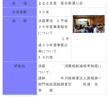
会 場
まるさ水産 甚兵衛通り店
出席者数
３０名
議 題
決議事項 1.平成
２９年度事業報告
について
2.平
成３０年度事業計
画について
3.その他
研修会
演題 「消費税軽減税率制度に
ついて」
講師 中川税務署法人課税第一
部門統括国税調査官 松浦 光
恭 様