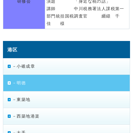
研修会
演題 「身近な税の話」
講師 中川税務署法人課税第一
部門統括国税調査官 纐纈 千
佳 様
港区
－小碓成章
－明徳
－東築地
－西築地港楽
－大手