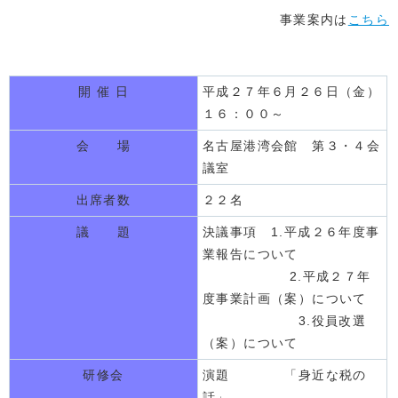
事業案内は
こちら
開 催 日
平成２７年６月２６日（金）
１６：００～
会 場
名古屋港湾会館 第３・４会
議室
出席者数
２２名
議 題
決議事項 1.平成２６年度事
業報告について
2.平成２７年
度事業計画（案）について
3.役員改選
（案）について
研修会
演題 「身近な税の
話」