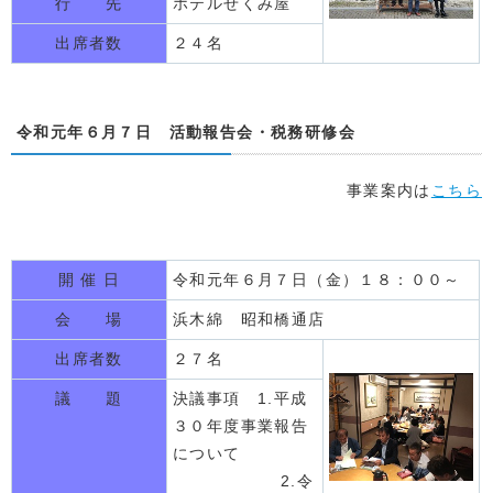
行 先
ホテルせくみ屋
出席者数
２４名
令和元年６月７日 活動報告会・税務研修会
事業案内は
こちら
開 催 日
令和元年６月７日（金）１８：００～
会 場
浜木綿 昭和橋通店
出席者数
２７名
議 題
決議事項 1.平成
３０年度事業報告
について
2.令