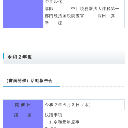
ジタル化」
講師 中川税務署法人課税第一
部門統括国税調査官 長田 真
幸 様
令和２年度
（書面開催）活動報告会
開 催 日
令和２年６月３日（水）
議 題
決議事項
1.令和元年度事