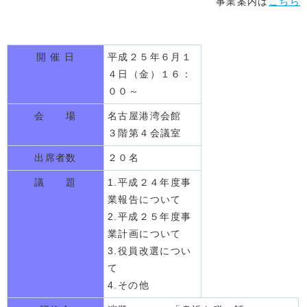
事業案内は
こちら
開 催 日
平成２５年６月１
４日（金）１６：
００～
会 場
名古屋港湾会館
３階第４会議室
出席者数
２０名
議 題
1.平成２４年度事
業報告について
2.平成２５年度事
業計画について
3.役員改選につい
て
4.その他