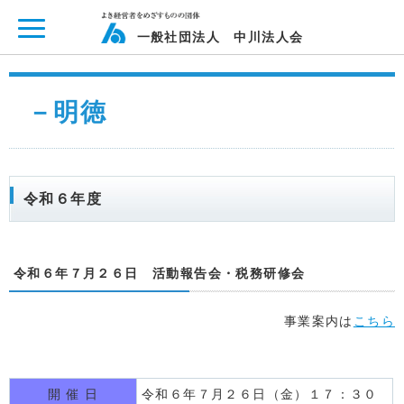
ページ内を移動するためのリンクです。
メインコンテンツへ移動
一般社団法人 中川法人会
－明徳
令和６年度
令和６年７月２６日 活動報告会・税務研修会
事業案内は
こちら
開 催 日
令和６年７月２６日（金）１７：３０