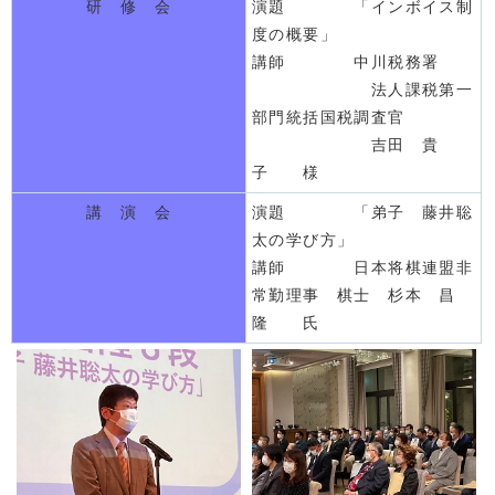
研 修 会
演題 「インボイス制
度の概要」
講師 中川税務署
法人課税第一
部門統括国税調査官
吉田 貴
子 様
講 演 会
演題 「弟子 藤井聡
太の学び方」
講師 日本将棋連盟非
常勤理事 棋士 杉本 昌
隆 氏