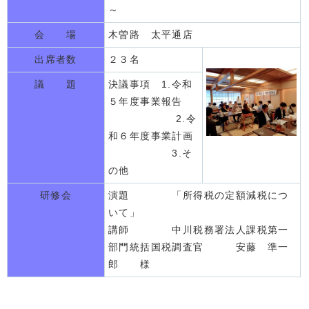
～
会 場
木曽路 太平通店
出席者数
２３名
議 題
決議事項 1.令和
５年度事業報告
2.令
和６年度事業計画
3.そ
の他
研修会
演題 「所得税の定額減税につ
いて」
講師 中川税務署法人課税第一
部門統括国税調査官 安藤 準一
郎 様