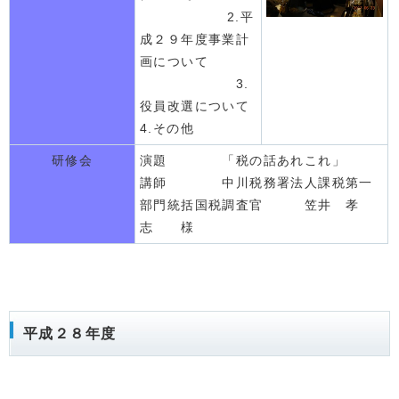
2.平
成２９年度事業計
画について
3.
役員改選について
4.その他
研修会
演題 「税の話あれこれ」
講師 中川税務署法人課税第一
部門統括国税調査官 笠井 孝
志 様
平成２８年度