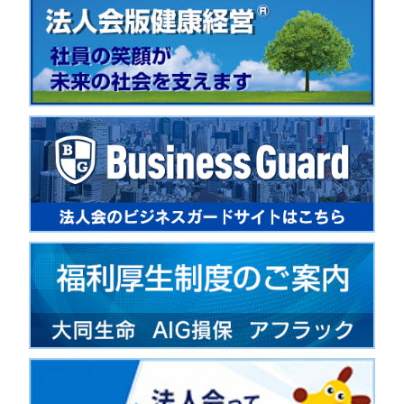
2024.05.29
〇総会記念講演会のご案内
開催日時：６月２４日（月）午後4時から5時30
講 師 ：歴史作家・多摩大学客員教授 河合 
テーマ ：「令和の新札～渋沢栄一、津田梅子、
■申込用紙＿
240624河合敦氏講演会