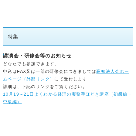
2026.02.10
〇チャリティゴルフ大会を開催いたします。
特集
場所：土佐カントリークラブ
日時：令和8年2月27日
詳細・参加申込PDF→
南国法人会チャリティゴ
講演会・研修会等のお知らせ
どなたでも参加できます。
申込はFAX又は一部の研修会につきましては
高知法人会ホー
ムページ（外部リンク）
にて受付します
詳細は、下記のリンクをご覧ください。
10月19～21日よくわかる経理の実務手ほどき講座（初級編・
2025.12.26
年末年始休業のお知らせ
中級編）
誠に勝手ながら当会の年末年始の休業を、下記の
令和７年１２月２７日（土）～令和８年１月４日