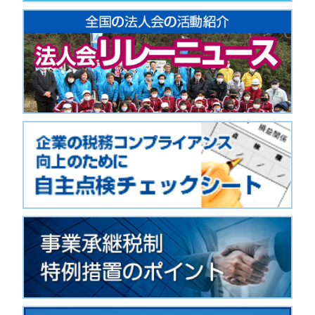
2024.10.07
◇
年末調整説明会のご案内◇
日時：11月21日（木） 午後2時～4時
場所：南国市地域交流センターMIARE!ホール
住所：南国市大埇甲２１１７番地（大篠小学校南
お車は、建物西側の道路に面した第2駐車場をご
受講：無料（会員に限らず、法人個人どなたでも
詳細・参加申込PDF→
年末調整・決算研修会_20
申込はFAXまたはメール『
お問い合わせ』よ
2024.09.10
【お知らせ】女性部会主体の社会貢献事業『お遍
（午前９時～１１時）２９番札所国分寺(南国市)