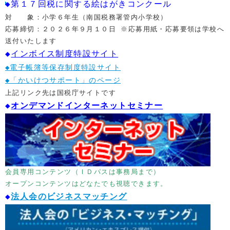
◆第１７回税に関する絵はがきコンクール
対 象：小学６年生（南国税務署管内小学校）
応募締切：２０２６年９月１０日 ※応募用紙・応募要領は学校へ
送付いたします
◆
インボイス制度特設サイト
2025.01.16
○法人会クリーンデーのご案内
◆電子帳簿等保存制度特設サイト
令和7年1月19日(日)午前10時より、「道の駅
◆「かいけつサポート」のページ
ーを予定通り開催します。
上記リンク先は国税庁サイトです
お申込みのみなさまのご参加心よりお待ちしてお
◆
オンデマンドインターネットセミナー
会員専用コンテンツ（ＩＤパスは事務局まで）
2024.11.18
本日より、「税に関する絵はがきコンクール」応
オープンコンテンツはどなたでも視聴できます。
展示しております。展示期間は２４日まで。応募
◆
法人会のビジネスマッチング
会役員が出席し選考いたしました。選考結果の受
・税を考える週間（11/11-11/17）の税金クイ
た。