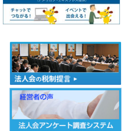
2024.11.11
【年末調整説明会について】
１１月２１日開催の年末調整説明会についてお問
す。募集締切後ではありますが、会場の収容人数
延長いたします。事務局までご連絡の上お申込み
2024.10.07
〇チャリティゴルフ大会を開催いたします。

場所：パシフィックゴルフクラブ

日時：令和６年１１月２７日

詳細・参加申込PDF→
チャリティゴルフ大会（241