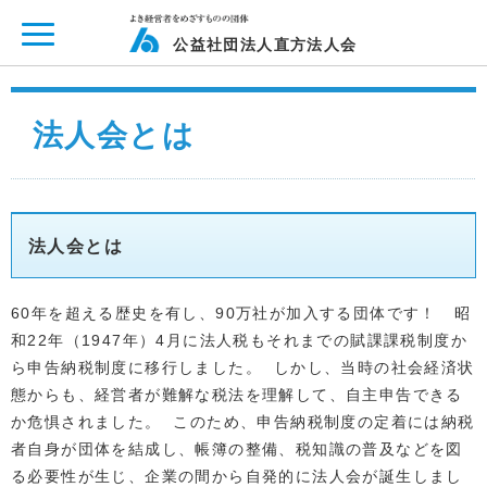
ページ内を移動するためのリンクです。
メインコンテンツへ移動
公益社団法人直方法人会
法人会とは
法人会とは
60年を超える歴史を有し、90万社が加入する団体です！ 昭
和22年（1947年）4月に法人税もそれまでの賦課課税制度か
ら申告納税制度に移行しました。 しかし、当時の社会経済状
態からも、経営者が難解な税法を理解して、自主申告できる
か危惧されました。 このため、申告納税制度の定着には納税
者自身が団体を結成し、帳簿の整備、税知識の普及などを図
る必要性が生じ、企業の間から自発的に法人会が誕生しまし