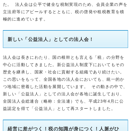
た。 法人会は公平で健全な税制実現のため、会員企業の声を
立法府等にアピールするとともに、税の啓発や租税教育を積
極的に進めています。
新しい「公益法人」としての法人会！
法人会は長きにわたり、国の根幹とも言える「税」の分野を
中心に活動してきました。新公益法人制度下においてもその
歴史を継承し、国家・社会に貢献する組織であり続けたい。
この思いをもって、全国各地の法人会においても、統一的か
つ地域に密着した活動を展開しています。 その動きの中で、
新しい「公益法人」としての法人会が各地に誕生しており、
全国法人会総連合（略称：全法連）でも、平成23年4月に公
益認定を得て「公益法人」として再スタートしました。
経営に差がつく！税の知識が身につく！人脈がひ