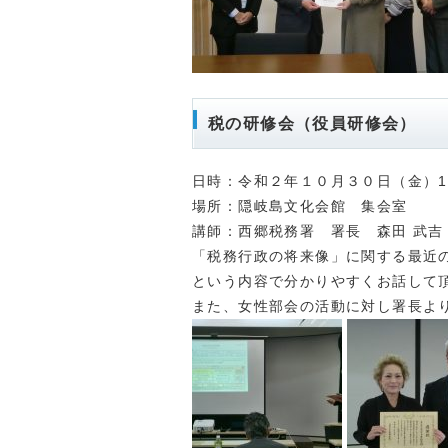
税の研修会（役員研修会）
日時：令和２年１０月３０日（金）1
場所：隠岐島文化会館 集会室
講師：西郷税務署 署長 森田 武吉
「税務行政の将来像」に関する最近
という内容で分かりやすくお話して
また、女性部会の活動に対し署長よ