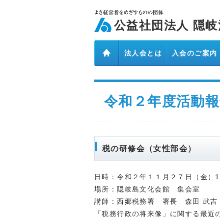
ページ内を移動するためのリンクです。
メインコンテンツへ移動
公益社団法人 隠岐
法人会とは
入会のご案内
令和２年度活動報
税の研修会（女性部会）
日時：令和２年１１月２７日（金）1
場所：隠岐島文化会館 集会室
講師：西郷税務署 署長 森田 武吉
「税務行政の将来像」に関する最近