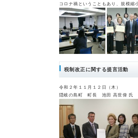
コロナ禍ということもあり、規模縮
税制改正に関する提言活動
令和２年１１月１２日（木）
隠岐の島町 町長 池田 高世偉 氏