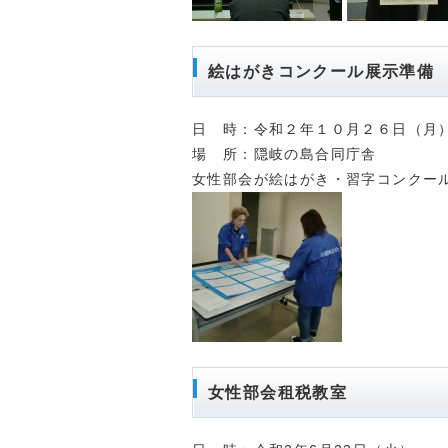
絵はがきコンクール展示準備
日 時：令和２年１０月２６日（月）
場 所：隠岐の島合同庁舎
女性部会が絵はがき・習字コンクー
女性部会租税教室