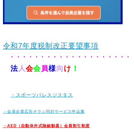
令和7年度税制改正要望事項
・・
・・・・・・・・・・・・・・・・・・
法
人
会
会
員
様
向
け
！
・スポーツパレスジスタス
・会員企業広告チラシ同封サービス申込書
・AED（自動体外式除細動器）
会員割引制度