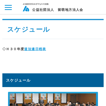
ページ内を移動するためのリンクです。
メインコンテンツへ移動
公益社団法人 留萌地方法人会
スケジュール
◇Ｈ３０年度
道法連日程表
スケジュール