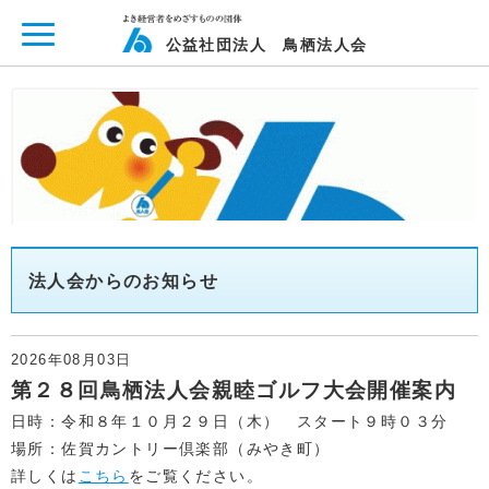
ページ内を移動するためのリンクです。
メインコンテンツへ移動
公益社団法人 鳥栖法人会
法人会からのお知らせ
2026年08月03日
第２８回鳥栖法人会親睦ゴルフ大会開催案内
日時：令和８年１０月２９日（木） スタート９時０３分
場所：佐賀カントリー倶楽部（みやき町）
詳しくは
こちら
をご覧ください。