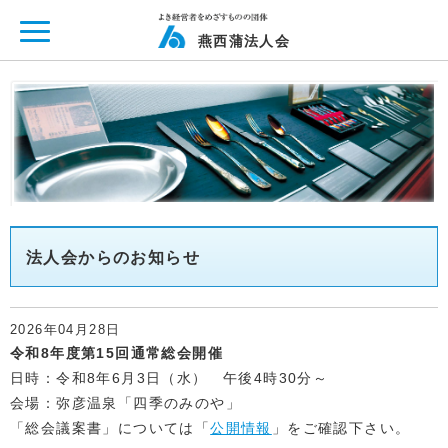
ページ内を移動するためのリンクです。
メインコンテンツへ移動
燕西蒲法人会
法人会からのお知らせ
2026年04月28日
令和8年度第15回通常総会開催
日時：令和8年6月3日（水） 午後4時30分～
会場：弥彦温泉「四季のみのや」
「総会議案書」については「
公開情報
」をご確認下さい。