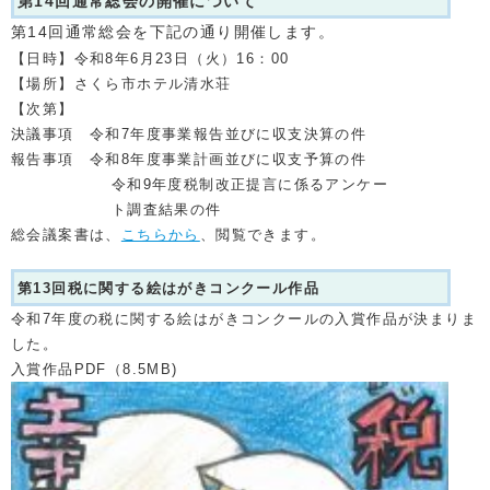
第14回通常総会の開催について
第14回通常総会を下記の通り開催します。
【日時】令和8年6月23日（火）16：00
【場所】さくら市ホテル清水荘
【次第】
決議事項 令和7年度事業報告並びに収支決算の件
報告事項 令和8年度事業計画並びに収支予算の件
令和9年度税制改正提言に係るアンケー
ト
調査結果の件
総会議案書は、
こちらから
、閲覧できます。
第13
回税に関する絵はがきコンクール作品
令和7年度の税に関する絵はがきコンクールの入賞作品が決まりま
した。
入賞作品PDF（8.5MB)