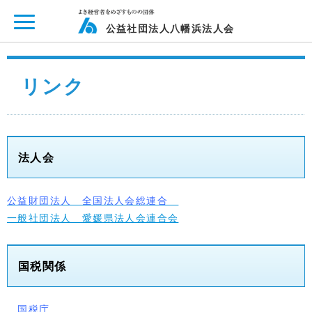
ページ内を移動するためのリンクです。
メインコンテンツへ移動
公益社団法人八幡浜法人会
リンク
法人会
公益財団法人 全国法人会総連合
一般社団法人 愛媛県法人会連合会
国税関係
国税庁