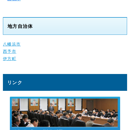
地方自治体
八幡浜市
西予市
伊方町
リンク