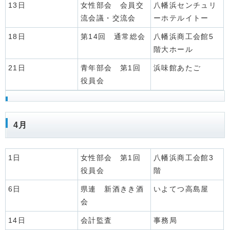
13日
女性部会 会員交
八幡浜センチュリ
流会議・交流会
ーホテルイトー
18日
第14回 通常総会
八幡浜商工会館5
階大ホール
21日
青年部会 第1回
浜味館あたご
役員会
4月
1日
女性部会 第1回
八幡浜商工会館3
役員会
階
6日
県連 新酒きき酒
いよてつ高島屋
会
14日
会計監査
事務局