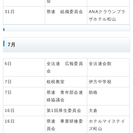
会
31日
県連 組織委員会
ANAクラウンプラ
ザホテル松山
7月
6日
全法連 広報委員
全法連会館
会
7日
租税教室
伊方中学校
7日
県連 青年部会連
助格
絡協議会
16日
第1回厚生委員会
大倉
16日
県連 事業研修委
ホテルマイステイ
員会
ズ松山