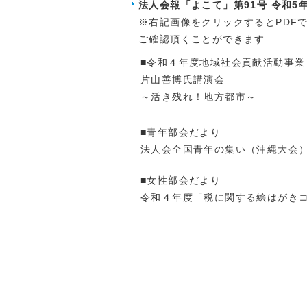
2023.03.27
2023年4月27日（木）
法人会報「よこて」第91号 令和5
法人税決算説明会のご
※右記画像をクリックするとPDF
ご確認頂くことができます
2022.09.08
市民公開講演会のご案
■令和４年度地域社会貢献活動事業
日時：２０２２年１１月
片山善博氏講演会
会場：横手セントラル
～活き残れ！地方都市～
講師：片山善博氏
「活きのこれ！地方都
■青年部会だより
法人会全国青年の集い（沖縄大会
2022.08.10
2022年9月16日（金）
「税務セミナーのご案
■女性部会だより
「インボイス制度の概
令和４年度「税に関する絵はがき
2022.03.18
2022年4月28日（木）
法人税決算説明会のご
2022.03.18
（４・５・６月開催：
消費税のインボイス制