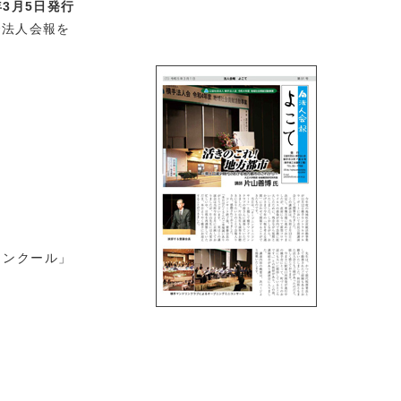
13:30～
年3月5日発行
案内
で法人会報を
内（入場無料）
１２日（土）14:30～
ホテル ラ・ポート
市」 ＝県人口減少時代における地方都市のこれから＝
）
13:30～
内」
要と電子インボイス導入に向けた実務対応」
コンクール」
13:30～
案内
参加費無料）
度に関する説明会のご案内