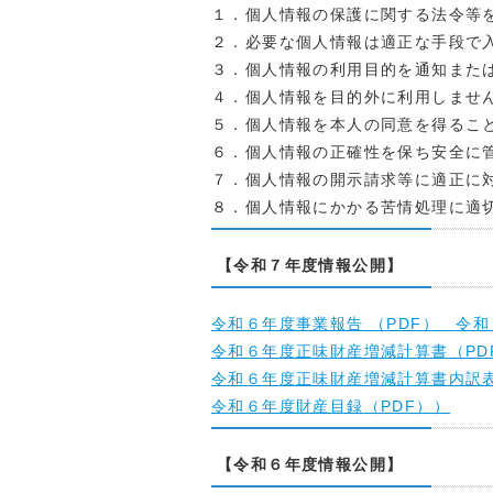
１．個人情報の保護に関する法令等
２．必要な個人情報は適正な手段で
３．個人情報の利用目的を通知また
４．個人情報を目的外に利用しませ
５．個人情報を本人の同意を得るこ
６．個人情報の正確性を保ち安全に
７．個人情報の開示請求等に適正に
８．個人情報にかかる苦情処理に適
【令和７年度情報公開】
令和６年度事業報告 （PDF）
令和
令和６年度正味財産増減計算書
（PD
令和６年度正味財産増減計算書内訳
令和６年度財産目録
（PDF））
【令和６年度情報公開】