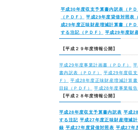
平成30年度収支予算書内訳表（Ｐ
（ＰＤＦ）
平成29年度貸借対照表
成29年度正味財産増減計算書（Ｐ
する注記（ＰＤＦ）
平成29年度財
【平成２９年度情報公開】
平成29年度事業計画書（ＰＤＦ）
平
書内訳表（ＰＤＦ）
平成29年度収
Ｆ）
平成28年度正味財産増減計算
目録（ＰＤＦ）
平成28年度事業報
【平成２８年度情報公開】
平成28年度収支予算書内訳表
平成2
する注記
平成27年度正味財産増減
録
平成27年度貸借対照表
平成27年