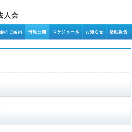
法人会
会のご案内
情報公開
スケジュール
お知らせ
活動報告
Ｆ）