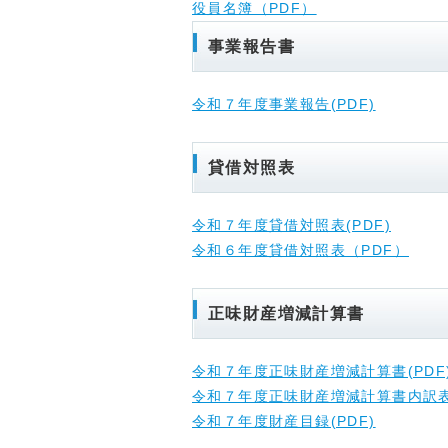
役員名簿（PDF）
事業報告書
令和７年度事業報告(PDF)
貸借対照表
令和７年度貸借対照表(PDF)
令和６年度貸借対照表
（PDF）
正味財産増減計算書
令和７年度正味財産増減計算書(PDF
令和７年度正味財産増減計算書内訳表(
令和７年度財産目録(PDF)