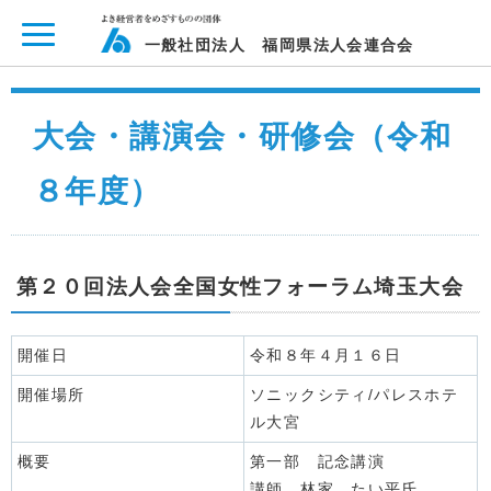
ページ内を移動するためのリンクです。
メインコンテンツへ移動
一般社団法人 福岡県法人会連合会
大会・講演会・研修会（令和
８年度）
第２０回法人会全国女性フォーラム埼玉大会
開催日
令和８年４月１６日
開催場所
ソニックシティ/パレスホテ
ル大宮
概要
第一部 記念講演
講師 林家 たい平氏