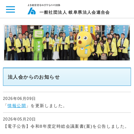
ページ内を移動するためのリンクです。
メインコンテンツへ移動
一般社団法人 岐阜県法人会連合会
法人会からのお知らせ
2026年06月09日
「
情報公開
」を更新しました。
2026年05月20日
【電子公告】令和8年度定時総会議案書(案)を公告しました。