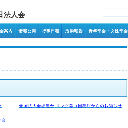
田法人会
会案内
情報公開
行事日程
活動報告
青年部会・女性部
合
全国法人会総連合 リンク等（国税庁からのお知らせ
合会