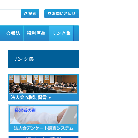
会
会報誌
福利厚生
リンク集
リンク集