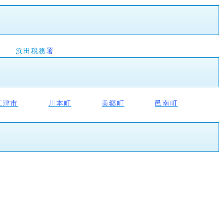
浜田税務
署
江津市
川本町
美郷町
邑南町