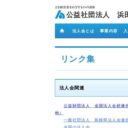
ページ内を移動するためのリンクです。
メインコンテンツへ移動
公益社団法人 浜
法人会とは
事業内容
入
リンク集
法人会関連
公益財団法人 全国法人会総連
他）
一般社団法人 島根県法人会連
全国の法人会