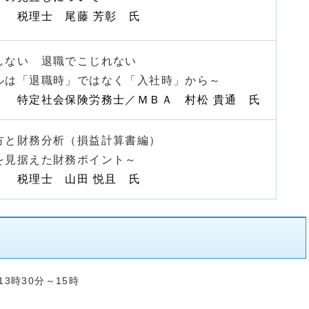
税理士 尾藤 芳彰 氏
しない 退職でこじれない
は「退職時」ではなく「入社時」から～
保険労務士／ＭＢＡ 村松 貴通 氏
方と財務分析（損益計算書編）
を見据えた財務ポイント～
 山田 悦且 氏
3時30分～15時