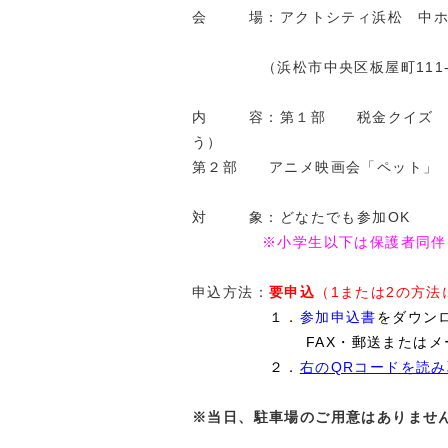
会 場：アクトシティ浜松 中ホ
（浜松市中央区板屋町111-1
内 容：第１部 税金クイズ （
う）
第２部 アニメ映画会「ペット」
対 象：どなたでも参加OK
※小学生以下は保護者同伴
申込方法：
要申込
（1または2の方
１．
参加申込書
をダウン
FAX・郵送または
２．
右のQRコードを読
※当日、駐車場のご用意はありませ