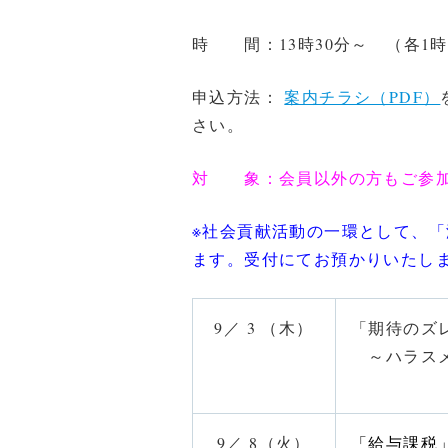
時 間：13時30分～ （各1時
申込方法：
案内チラシ（PDF）
さい。
対 象：
会員以外の方もご参
※社会貢献活動の一環として、
ます。
受付にてお預かりいたし
9／ 3 （木）
「期待のズ
～ハラスメ
9／ 8（火）
「給与課税