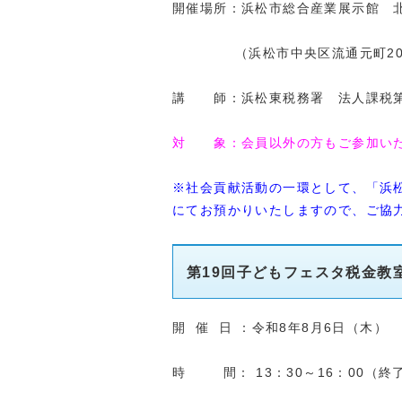
開催場所：浜松市総合産業展示館 北
（浜松市中央区流通元町20-
講 師：浜松東税務署 法人課税
対 象：会員以外の方もご参加い
※社会貢献活動の一環として、「浜
にてお預かりいたしますので、ご協
第19回子どもフェスタ税金
開 催 日 ：令和8年8月6日（木）
時 間： 13：30～16：00（終