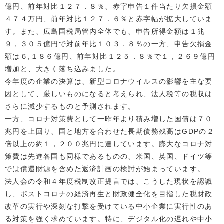
億円、前年対比１２７．８％、赤字申告１件当たり欠損金額
４７４万円、前年対比１２７．６％と赤字幅が拡大していま
す。また、広島国税局管内全体でも、申告所得金額は１兆
９，３０５億円で対前年比１０３．８％の一方、申告欠損金
額は６,１８６億円、前年対比１２５．８％で１，２６９億円
増加と、大きく落ち込みました。
今年度の企業の決算は、新型コロナウイルスの影響を主な要
因として、厳しいものになると考えられ、法人税等の税収は
さらに減少するものと予測されます。
一方、コロナ対策費として一昨年より積み増した国債は７０
兆円を上回り、国と地方を合わせた長期債務残高はGDPの２
倍以上の約１，２００兆円に達しています。膨大なコロナ対
策費は先進各国も同様であるものの、米国、英国、ドイツ等
では償還財源を含めた返済計画の検討が始まっています。
法人会の令和４年度税制改正提言では、こうした現状を認識
し、ポストコロナの経済再生と財政健全化を目指した税財政
改革の実行や深刻な打撃を受けている中小企業に実行性のあ
る対策を強く求めています。特に、デジタル化の遅れや中小