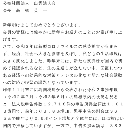
公益社団法人 出雲法人会
会長 高 橋 英 一
新年明けましておめでとうございます。
会員の皆様には健やかに新年をお迎えのこととお慶び申し上
げます。
さて、令和３年は新型コロナウイルスの感染拡大が収まら
ず、経済、社会へ大きな影響を及ぼし、私どもの生活環境は
大きく変化しました。昨年末には、新たな変異株が国内で初
めて確認されるなど、先の見通しが立たない中、回復しつつ
ある経済への効果的な対策とデジタル化など新たな社会活動
への対応が喫緊の課題となっています。
昨年１１月末に広島国税局から公表された令和２事務年度
（令和２年７月～令和３年６月）の島根県内の状況を見る
と、法人税申告件数１２,７１８件の申告所得金額は１，０１
３億円で、前年より３．８％増加、黒字申告の割合は３６．
５％で昨年より０.６ポイント増加と全体的には、ほぼ横ばい
圏内で推移していますが、一方で、申告欠損金額は、３８３