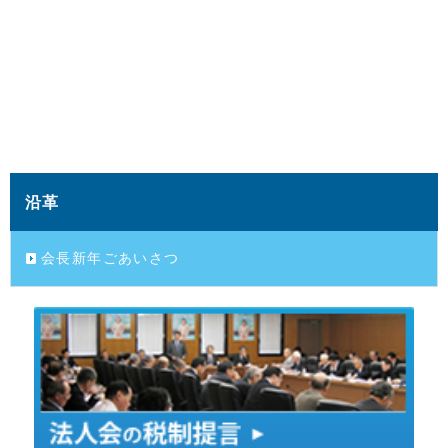
沿革
会長新年ごあいさつ