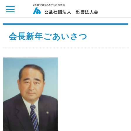
ページ内を移動するためのリンクです。
メインコンテンツへ移動
公益社団法人 出雲法人会
会長新年ごあいさつ