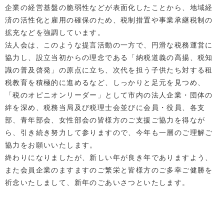
企業の経営基盤の脆弱性などが表面化したことから、地域経
済の活性化と雇用の確保のため、税制措置や事業承継税制の
拡充などを強調しています。
法人会は、このような提言活動の一方で、円滑な税務運営に
協力し、設立当初からの理念である「納税道義の高揚、税知
識の普及啓発」の原点に立ち、次代を担う子供たち対する租
税教育を積極的に進めるなど、しっかりと足元を見つめ、
「税のオピニオンリーダー」として市内の法人企業・団体の
絆を深め、税務当局及び税理士会並びに会員・役員、各支
部、青年部会、女性部会の皆様方のご支援ご協力を得なが
ら、引き続き努力して参りますので、今年も一層のご理解ご
協力をお願いいたします。
終わりになりましたが、新しい年が良き年でありますよう、
また会員企業のますますのご繁栄と皆様方のご多幸ご健勝を
祈念いたしまして、新年のごあいさつといたします。