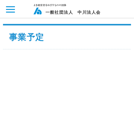
ページ内を移動するためのリンクです。
メインコンテンツへ移動
一般社団法人 中川法人会
事業予定