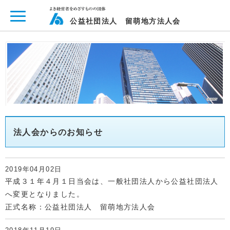
ページ内を移動するためのリンクです。
メインコンテンツへ移動
公益社団法人 留萌地方法人会
法人会からのお知らせ
2019年04月02日
平成３１年４月１日当会は、一般社団法人から公益社団法人
へ変更となりました。
正式名称：公益社団法人 留萌地方法人会