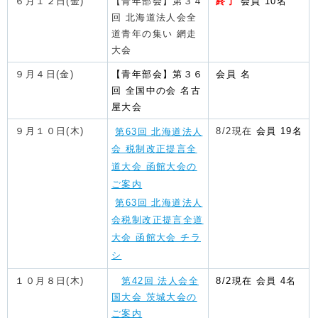
６月１２日(金)
【青年部会】第３４
終了
会員 10名
回 北海道法人会全
道青年の集い 網走
大会
９月４日(金)
【青年部会】第３６
会員 名
回 全国中の会 名古
屋大会
９月１０日(木)
8/2現在
会員 19名
第63回 北海道法人
会 税制改正提言全
道大会 函館大会の
ご案内
第63回 北海道法人
会税制改正提言全道
大会 函館大会 チラ
シ
１０月８日(木)
第42回 法人会全
8/2
現在
会員 4名
国大会 茨城大会の
ご案内