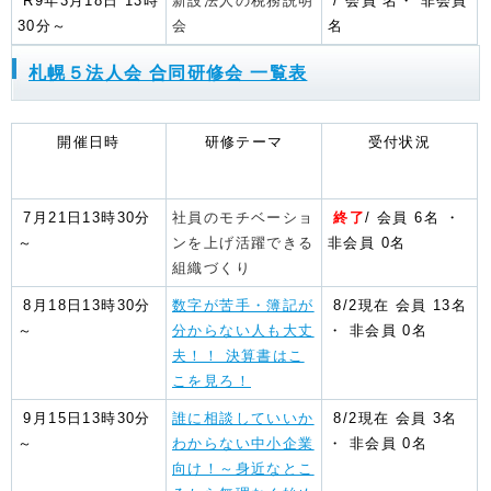
R9年3月18日 13時
新設法人の税務説明
/ 会員 名・ 非会員
30分～
会
名
札幌５法人会 合同研修会 一覧表
開催日時
研修テーマ
受付状況
7月21日13時30分
社員のモチベーショ
終了
/ 会員 6名 ・
～
ンを上げ活躍できる
非会員 0名
組織づくり
8月18日13時30分
数字が苦手・簿記が
8/2現在 会員 13名
～
分からない人も大丈
・ 非会員 0名
夫！！ 決算書はこ
こを見ろ！
9月15日13時30分
誰に相談していいか
8/2現在 会員 3名
～
わからない中小企業
・ 非会員 0名
向け！～身近なとこ