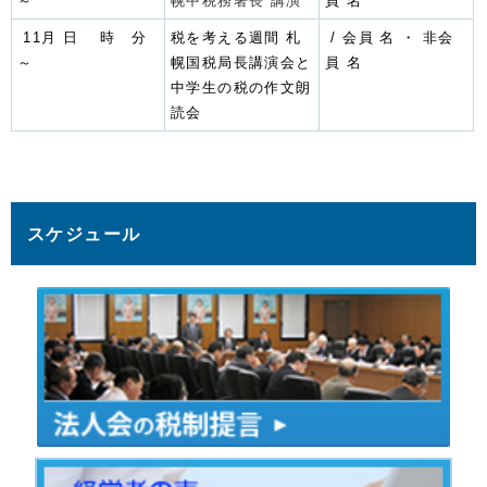
～
幌中税務署長 講演
員 名
11月 日 時 分
税を考える週間 札
/ 会員
名 ・ 非会
～
幌国税局長講演会と
員 名
中学生の税の作文朗
読会
スケジュール