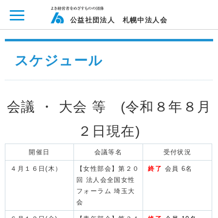
ページ内を移動するためのリンクです。
メインコンテンツへ移動
公益社団法人 札幌中法人会
スケジュール
会議 ・ 大会 等 (令和８年８月
２
日現在)
開催日
会議等名
受付状況
４月１６日(木）
【女性部会】第２０
終了
会員 6名
回 法人会全国女性
フォーラム 埼玉大
会