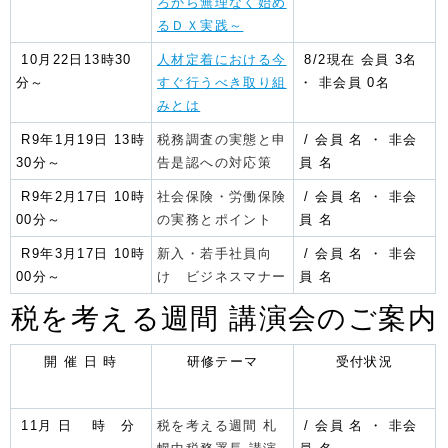
ろから無理なく始め
るＤＸ実践～
10月22日13時30
人材定着における今
8/2現在 会員 3名
分～
すぐ行うべき取り組
・ 非会員 0名
みとは
R9年1月19日 13時
税務調査の実態と申
/ 会員 名 ・ 非会
30分～
告是認への対応策
員 名
R9年2月17日 10時
社会保険・労働保険
/ 会員 名 ・ 非会
00分～
の実務とポイント
員 名
R9年3月17日 10時
新入・若手社員向
/
会員 名 ・ 非会
00分～
け ビジネスマナー
員 名
税を考える週間 講演会のご案内
開 催 日 時
研修テーマ
受付状況
11月 日 時 分
税を考える週間 札
/
会員
名 ・ 非会