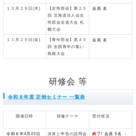
１０月２９日(木)
【女性部会】第２５
会員 名
回 北海道法人会女
性部会全道大会 札
幌大会
１１月２０日(金)
【青年部会】第４０
会員 名
回 全国青年の集い
島根大会
研修会 等
令和８年度 定例セミナー 一覧表
開催日時
研修テーマ
受付状況
令和８年4月23日
決算と申告の説明会
終了
/
会員 5名 ・