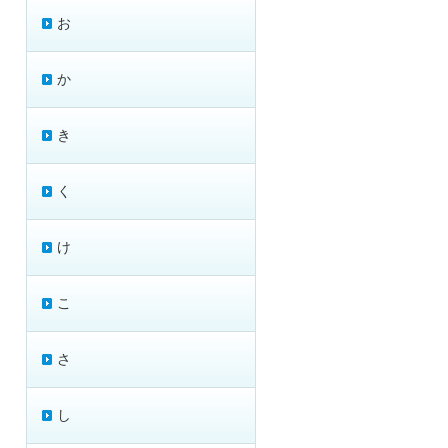
お
か
き
く
け
こ
さ
し