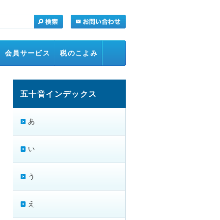
会員サービス
税のこよみ
五十音インデックス
あ
い
う
え