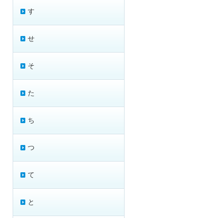
す
せ
そ
た
ち
つ
て
と