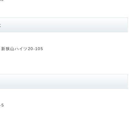
社
 新狭山ハイツ20-105
-5