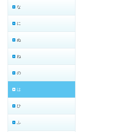
な
に
ぬ
ね
の
は
ひ
ふ