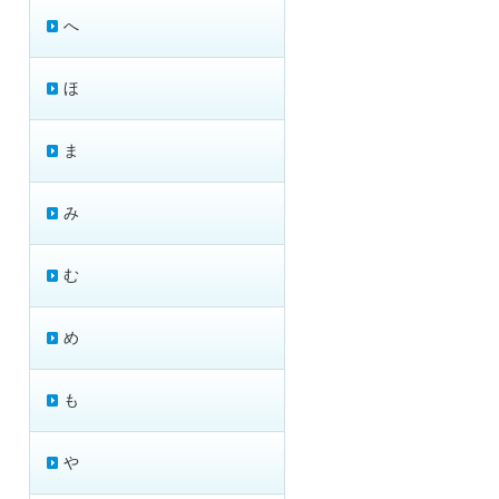
へ
ほ
ま
み
む
め
も
や