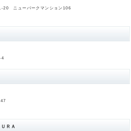
11-20 ニューパークマンション106
-4
ｓ
47
ＭＵＲＡ