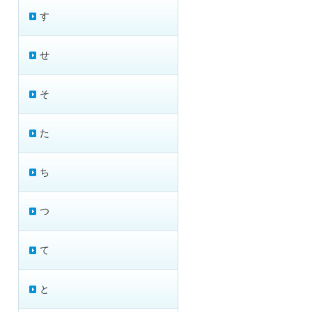
す
せ
そ
た
ち
つ
て
と