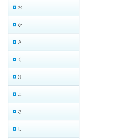
お
か
き
く
け
こ
さ
し