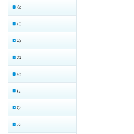
な
に
ぬ
ね
の
は
ひ
ふ