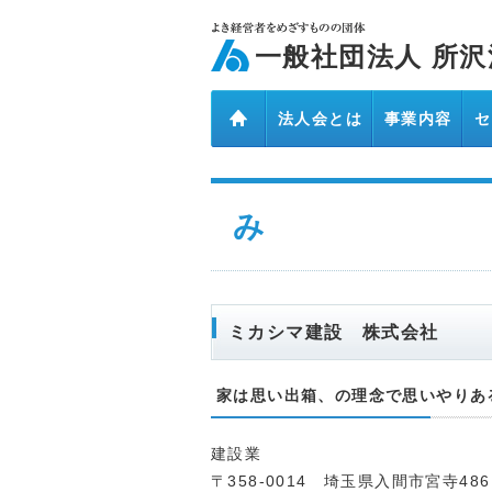
ページ内を移動するためのリンクです。
メインコンテンツへ移動
一般社団法人 所沢
法人会とは
事業内容
セ
五十音インデックス
み
ミカシマ建設 株式会社
家は思い出箱、の理念で思いやりあ
建設業
〒358-0014 埼玉県入間市宮寺486