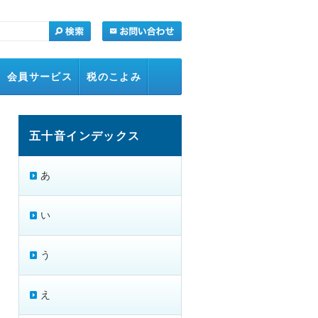
会員サービス
税のこよみ
五十音インデックス
あ
い
う
え