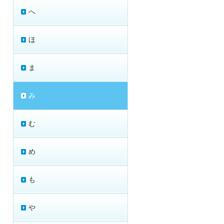
へ
ほ
ま
み
む
め
も
や