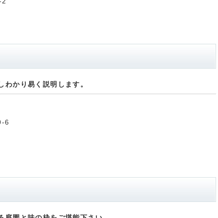
-2
しわかり易く説明します。
-6
る庭園と味の枠をご堪能下さい。