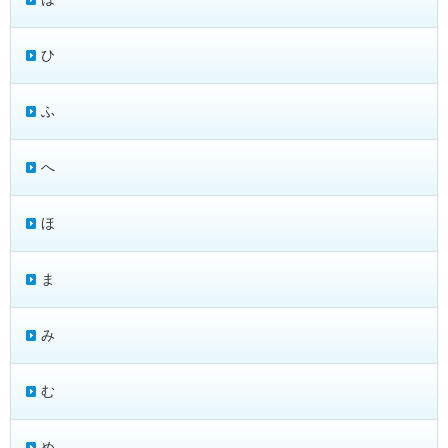
ひ
ふ
へ
ほ
ま
み
む
め