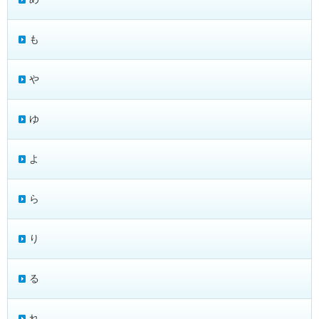
も
や
ゆ
よ
ら
り
る
れ