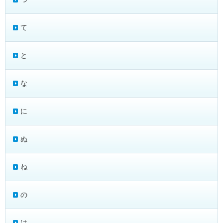
て
と
な
に
ぬ
ね
の
は