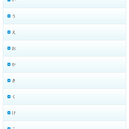
う
え
お
か
き
く
け
こ