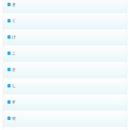
き
く
け
こ
さ
し
す
せ