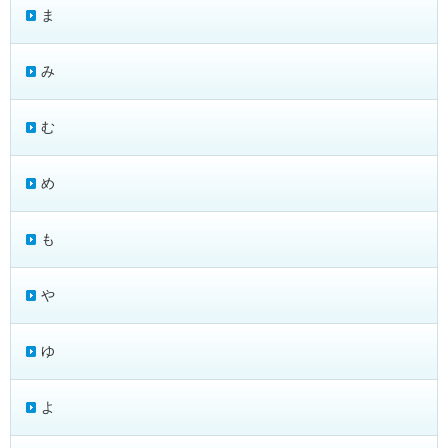
ま
み
む
め
も
や
ゆ
よ