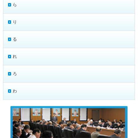
ら
り
る
れ
ろ
わ