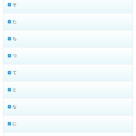
そ
た
ち
つ
て
と
な
に