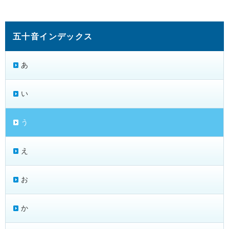
五十音インデックス
あ
い
う
え
お
か