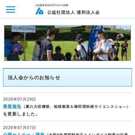
ページ内を移動するためのリンクです。
メインコンテンツへ移動
公益社団法人 浦和法人会
法人会からのお知らせ
2026年07月29日
事業報告
（夏の大収穫祭、租税教室＆柳田理科雄サイエンスショ―
）
を更新しました。
2026年07月07日
公開セミナー・講座