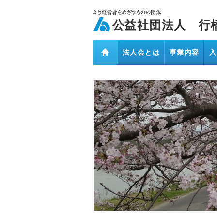
ページ内を移動するためのリンクです。
メインコンテンツへ移動
公益社団法人 行
法人会とは
事業内容
入