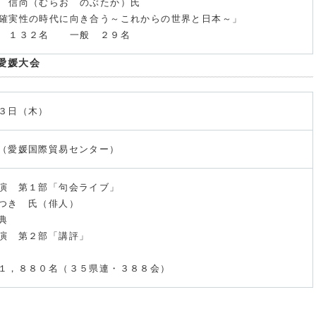
信尚（むらお のぶたか）氏
実性の時代に向き合う～これからの世界と日本～」
 １３２名 一般 ２９名
愛媛大会
３日（木）
（愛媛国際貿易センター）
演 第１部「句会ライブ」
つき 氏（俳人）
典
演 第２部「講評」
１，８８０名（３５県連・３８８会）