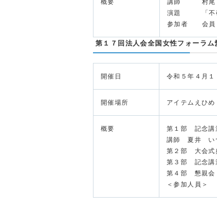
概要
講師 村尾 
演題 「不確
参加者 会員
第１７回法人会全国女性フォーラム
開催日
令和５年４月１
開催場所
アイテムえひめ
概要
第１部 記念講
講師 夏井 い
第２部 大会式
第３部 記念講
第４部 懇親会
＜参加人員＞ 