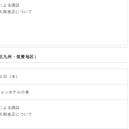
による講話
人税改正について
北九州・筑豊地区）
１日（水）
ションホテル小倉
による講話
人税改正について