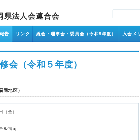
岡県法人会連合会
報告
リンク
総会・理事会・委員会（令和8年度）
入会メ
度）
法人会とは
福岡県法人会連合会
スケジュール
活動
修会（令和５年度）
福岡地区）
日（金）
テル福岡