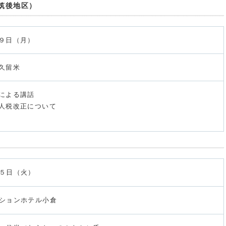
筑後地区）
９日（月）
久留米
による講話
人税改正について
５日（火）
ションホテル小倉