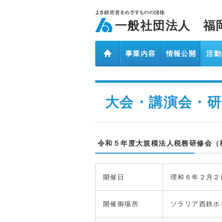
ページ内を移動するためのリンクです。
メインコンテンツへ移動
一般社団法人 福
事業内容
情報公開
活動
大会・講演会・研修会（令和８年
大会・講演会・研
令和５年度大規模法人税務研修会（
開催日
理和６年２月２
開催御場所
ソラリア西鉄ホ