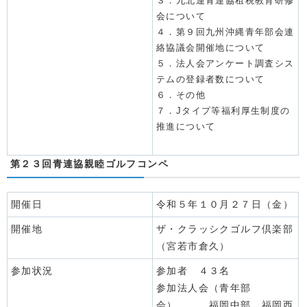
３．九北連青連協租税教育研修
会について
４．第９回九州沖縄青年部会連
絡協議会開催地について
５．法人会アンケート調査シス
テムの登録者数について
６．その他
７．Jタイプ等福利厚生制度の
推進について
第２３回青連協親睦ゴルフコンペ
開催日
令和５年１０月２７日（金）
開催地
ザ・クラッシクゴルフ倶楽部
（宮若市倉久）
参加状況
参加者 ４３名
参加法人会（青年部
会） 福岡中部、福岡西