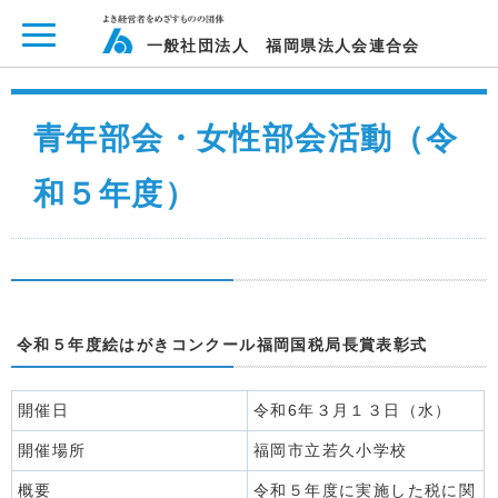
ページ内を移動するためのリンクです。
メインコンテンツへ移動
一般社団法人 福岡県法人会連合会
青年部会・女性部会活動（令
和５年度）
令和５年度絵はがきコンクール福岡国税局長賞表彰式
開催日
令和6年３月１３日（水）
開催場所
福岡市立若久小学校
概要
令和５年度に実施した税に関