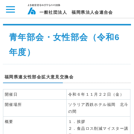
ページ内を移動するためのリンクです。
メインコンテンツへ移動
一般社団法人 福岡県法人会連合会
青年部会・女性部会（令和6
年度）
福岡県連女性部会拡大意見交換会
開催日
令和６年１１月２２日（金）
開催場所
ソラリア西鉄ホテル福岡 北斗
の間
概要
１．挨拶
２．食品ロス削減マイスター講