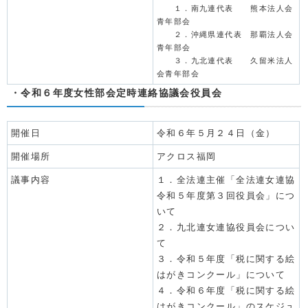
１．南九連代表 熊本法人会
青年部会
２．沖縄県連代表 那覇法人会
青年部会
３．九北連代表 久留米法人
会青年部会
・令和６年度女性部会定時連絡協議会役員会
開催日
令和６年５月２４日（金）
開催場所
アクロス福岡
議事内容
１．全法連主催「全法連女連協
令和５年度第３回役員会」につ
いて
２．九北連女連協役員会につい
て
３．令和５年度「税に関する絵
はがきコンクール」について
４．令和６年度「税に関する絵
はがきコンクール」のスケジュ