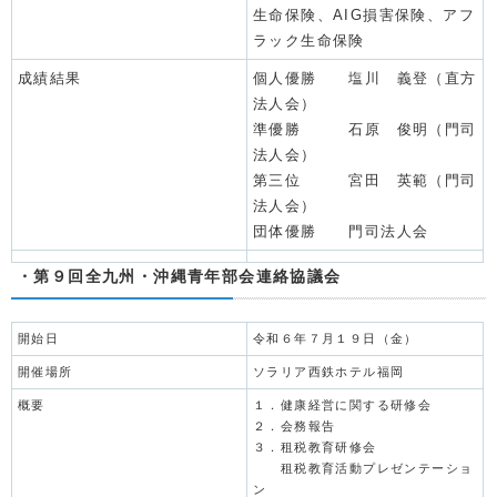
生命保険、AIG損害保険、アフ
ラック生命保険
成績結果
個人優勝 塩川 義登（直方
法人会）
準優勝 石原 俊明（門司
法人会）
第三位 宮田 英範（門司
法人会）
団体優勝 門司法人会
・第９回全九州・沖縄青年部会連絡協議会
開始日
令和６年７月１９日（金）
開催場所
ソラリア西鉄ホテル福岡
概要
１．健康経営に関する研修会
２．会務報告
３．租税教育研修会
租税教育活動プレゼンテーショ
ン