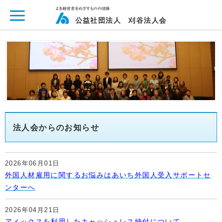
ページ内を移動するためのリンクです。
メインコンテンツへ移動
公益社団法人 刈谷法人会
法人会からのお知らせ
2026年06月01日
外国人材雇用に関するお悩みはあいち外国人受入サポートセ
ンターへ
2026年04月21日
アメックスを利用したキャッシュレス納付について