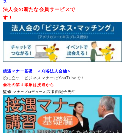
ス
法人会の新たな会員サービスで
す！
接遇マナー基礎 ＜刈谷法人会編＞
役に立つ！
ビジネスマナーは
You
Tubeで！
会社の第１印象は接遇から
監修:
広瀬由紀子先生
マナープロデュース